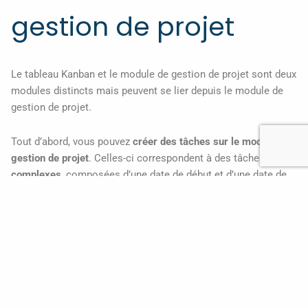
gestion de projet
Le tableau Kanban et le module de gestion de projet sont deux
modules distincts mais peuvent se lier depuis le module de
gestion de projet.
Tout d’abord, vous pouvez
créer des tâches sur le module de
gestion de projet
. Celles-ci correspondent à des tâches
complexes
, composées d’une date de début et d’une date de
fin.
Puis, vous pouvez créer un tableau Kanban depuis ces tâches
– créées sur le
module de gestion de projet
, qui sera
composé de toutes les petites tâches de cette tâche initiale.
Pour être plus clair, si vous avez des tâches assez complexes,
vous pouvez
en créer un tableau Kanban qui sera composé de
toutes les petites tâches qui composent cette tâche initiale
.