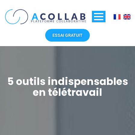
Aller
au
contenu
ESSAI GRATUIT
5 outils indispensables
en télétravail