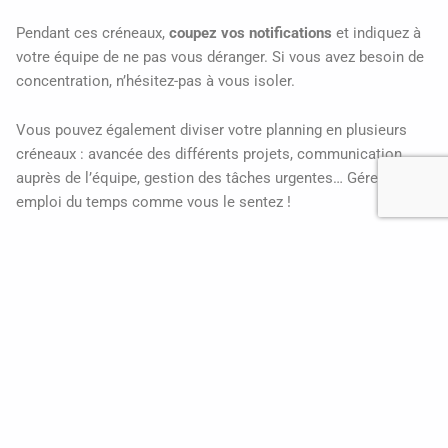
Pendant ces créneaux,
coupez vos notifications
et indiquez à
votre équipe de ne pas vous déranger. Si vous avez besoin de
concentration, n’hésitez-pas à vous isoler.
Vous pouvez également diviser votre planning en plusieurs
créneaux : avancée des différents projets, communication
auprès de l’équipe, gestion des tâches urgentes… Gérez votre
emploi du temps comme vous le sentez !
Vous pouvez aussi essayer la
technique Pomodoro
, que
j’utilise parfois. Elle permet de
réaliser des tâches dans un
temps que vous définissez
, et à faire des pauses entre deux
sessions de travail. C’est une séance qui favorise la
motivation et la créativité. Le temps le plus courant d’une
session de travail est 25 minutes mais vous pouvez adapter
ce temps à votre besoin.
Lors d’une session de travail,
coupez tous les éléments extérieurs
pour rester concentré !
Vous pouvez aussi vous programmer deux sessions de travail