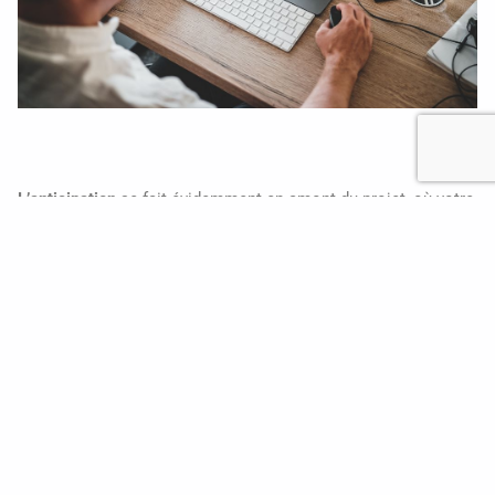
L’anticipation
se fait évidemment en amont du projet, où votre
client doit vous fournir un maximum d’informations afin
d’avoir toutes les données nécessaires dès le lancement du
projet. Cela évite de perdre du temps au cours du projet avec
des aller-retour entre le client et vous. Tout ne peut pas
s’anticiper mais essayez au maximum !
Enfin,
mettez à jour les priorités chaque jour
ou chaque
semaine selon vos besoins. Cela permet de prendre du recul
sur les projets et de vous adapter en temps réel. Il se peut que
les
priorités évoluent au cours du projet
, en fonction des
besoins du client notamment.