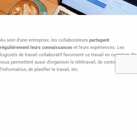
Au sein d’une entreprise, les collaborateurs
partagent
régulièrement leurs connaissances
et leurs expériences. Les
logiciels de travail collaboratif favorisent ce travail en commun. Ils
vous permettent aussi d’organiser le télétravail, de centraliser
l’information, de planifier le travail, etc.
En effet, un logiciel de travail collaboratif comme
Acollab
vous
permet de :
Partager des fichiers
Organiser le travail de votre équipe en leur attribuant des
tâches
Organiser vos projets
de façon formalisée
Communiquer
à distance