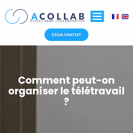
Aller
au
contenu
ESSAI GRATUIT
Comment peut-on
organiser le télétravail
?