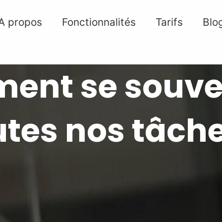
A propos
Fonctionnalités
Tarifs
Blo
nt se souve
utes nos tâche