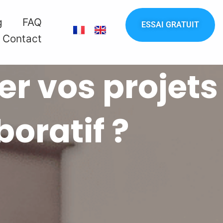
g
FAQ
ESSAI GRATUIT
Contact
r vos projets
boratif ?