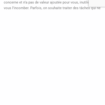
concerne et n’a pas de valeur ajoutée pour vous, inutile de
vous l’incomber. Parfois, on souhaite traiter des tâches qui ne
sont pas de notre ressort simplement car on aime avoir la
main sur leur réalisation.
Pour déléguer, il faut savoir
lâcher prise
et ne pas vouloir
absolument tout contrôler. Les collaborateurs ayant du mal à
déléguer veulent généralement tout gérer et pensent que seuls
eux peuvent traiter la tâche de façon efficace. Lâcher prise sur
le contrôle peut être compliqué. Commencer par déléguer des
petites tâches. Petit à petit, vous pourrez déléguer des tâches
plus importantes. Cela permet également de responsabiliser
votre équipe !