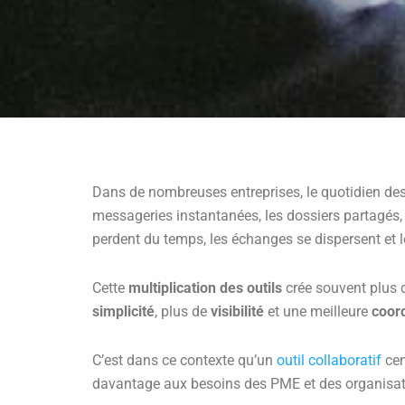
Dans de nombreuses entreprises, le quotidien des 
messageries instantanées, les dossiers partagés, 
perdent du temps, les échanges se dispersent et le
Cette
multiplication des outils
crée souvent plus d
simplicité
, plus de
visibilité
et une meilleure
coor
C’est dans ce contexte qu’un
outil collaboratif
cen
davantage aux besoins des PME et des organisa