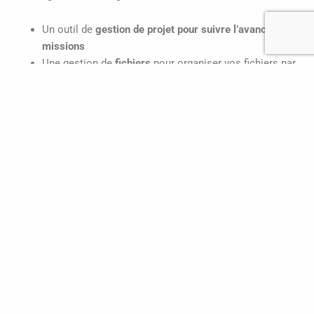
Un outil de
gestion de projet pour suivre l’avancée des
missions
Une gestion de
fichiers
pour organiser vos fichiers par
projet ou par équipe
Un
agenda partagé
pour noter les rendez-vous et
réunions mais aussi le planning des vacances des
collaborateurs
Des outils de communication comme une
messagerie
collaborative, un forum, un système de sondages, un
chat…
Acollab vous permet de tout centraliser au même endroit, ce
qui se révèle très pratique au moment des vacances ! Tout est
déjà consigné, vous n’avez plus qu’à assigner les tâches en
cours et à venir.
ESSAYEZ MAINTENANT